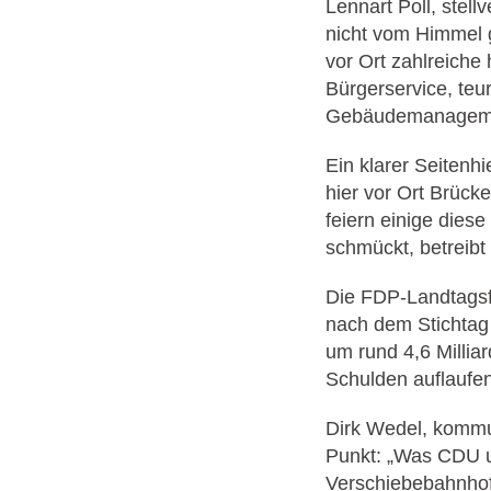
Lennart Poll, stell
nicht vom Himmel g
vor Ort zahlreich
Bürgerservice, teur
Gebäudemanagement
Ein klarer Seitenh
hier vor Ort Brück
feiern einige dies
schmückt, betreibt
Die FDP-Landtagsf
nach dem Stichtag 
um rund 4,6 Millia
Schulden auflaufen
Dirk Wedel, kommun
Punkt: „Was CDU un
Verschiebebahnhof