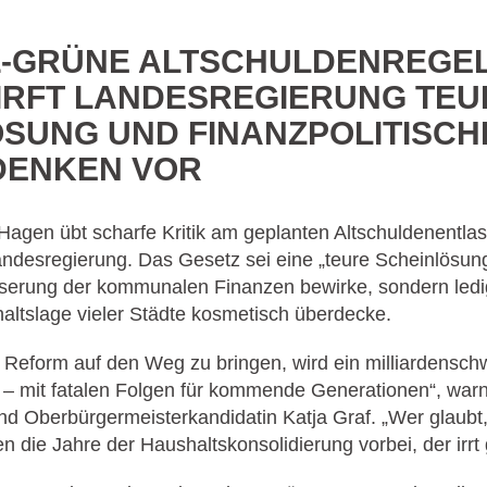
-GRÜNE ALTSCHULDENREGEL
IRFT LANDESREGIERUNG TEU
SUNG UND FINANZPOLITISCH
ENKEN VOR
agen übt scharfe Kritik am geplanten Altschuldenentla
desregierung. Das Gesetz sei eine „teure Scheinlösung
sserung der kommunalen Finanzen bewirke, sondern ledig
ltslage vieler Städte kosmetisch überdecke.
e Reform auf den Weg zu bringen, wird ein milliardensc
 – mit fatalen Folgen für kommende Generationen“, warn
nd Oberbürgermeisterkandidatin Katja Graf. „Wer glaubt,
n die Jahre der Haushaltskonsolidierung vorbei, der irrt 