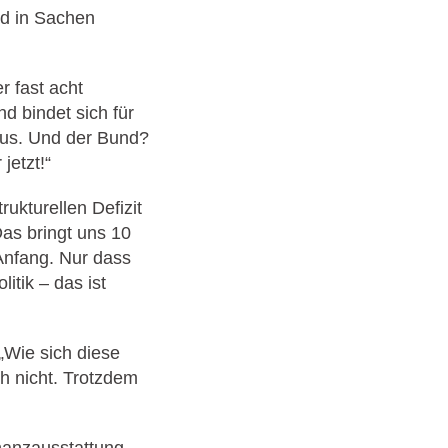
id in Sachen
r fast acht
d bindet sich für
 aus. Und der Bund?
jetzt!“
ukturellen Defizit
Das bringt uns 10
Anfang. Nur dass
itik – das ist
„Wie sich diese
ch nicht. Trotzdem