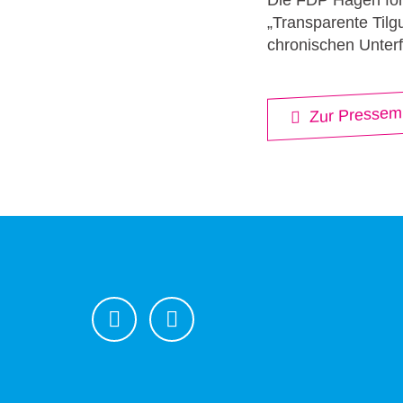
Die FDP Hagen for
„Transparente Tilg
chronischen Unterf
Zur Pressemi