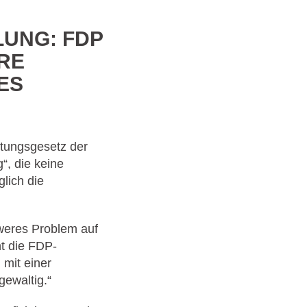
UNG: FDP
RE
ES
stungsgesetz der
“, die keine
lich die
hweres Problem auf
t die FDP-
 mit einer
gewaltig.“