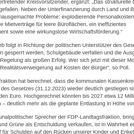
vertretender Kreisvorsitzender, ergänzt: „Das strukturelle 
efallen. Neben der Unterfinanzierung durch Land und Bu
e hausgemachte Probleme: explodierende Personalkosten
e Mietverträge für leere Büroflächen, ein ineffizientes
 sowie eine wirkungslose Wirtschaftsförderung.“
ieb folgt in Richtung der politischen Unterstützer des G
en gesperrt werden, Schulgebäude verfallen und die Aus
e Regelung als großen Erfolg. Wer sich jetzt mit dieser 
 Realitätsverweigerung auf Kosten der Bürger“, so Poll.
raktion hat berechnet, dass die kommunalen Kassenkredi
des Gesetzes (31.12.2023) wieder deutlich gestiegen s
rden Euro. Hochgerechnet könnten bis 2027 etwa 12 Mil
 – deutlich mehr als die geplante Entlastung in Höhe von
alpolitischer Sprecher der FDP-Landtagsfraktion, bring
d Grüne als Entschuldung verkaufen, ist in Wahrheit e
 für Schulden auf den Rücken unserer Kinder und Enkel