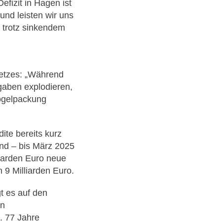
Defizit in Hagen ist
nd leisten wir uns
 trotz sinkendem
esetzes: „Während
gaben explodieren,
Mogelpackung
te bereits kurz
ind – bis März 2025
liarden Euro neue
 9 Milliarden Euro.
t es auf den
in
. 77 Jahre