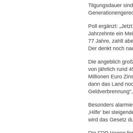
Tilgungsdauer sin
Generationengerech
Poll ergänzt: „Jetz
Jahrzehnte ein Mei
77 Jahre, zahlt ab
Der denkt noch nac
Die angeblich groß
von jährlich rund 4
Millionen Euro Zin
dann das Land noch 
Geldverbrennung“, 
Besonders alarmier
‚Hilfe‘ bei steige
wird das Gesetz du