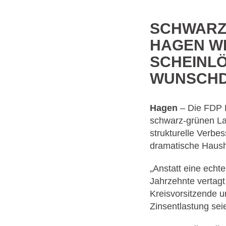
SCHWARZ
HAGEN W
SCHEINLÖ
WUNSCHD
Hagen
– Die FDP H
schwarz-grünen Lan
strukturelle Verbe
dramatische Hausha
„Anstatt eine echt
Jahrzehnte vertagt
Kreisvorsitzende u
Zinsentlastung seie