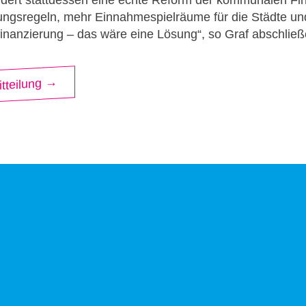
dert stattdessen eine echte Reform der kommunalen Fi
ungsregeln, mehr Einnahmespielräume für die Städte un
inanzierung – das wäre eine Lösung“, so Graf abschließ
tteilung →