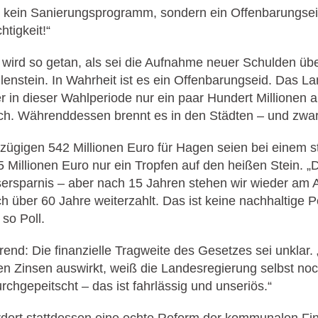
d kein Sanierungsprogramm, sondern ein Offenbarungse
tigkeit!“
t wird so getan, als sei die Aufnahme neuer Schulden übe
lenstein. In Wahrheit ist es ein Offenbarungseid. Das Lan
er in dieser Wahlperiode nur ein paar Hundert Millionen
h. Währenddessen brennt es in den Städten – und zwar 
zügigen 542 Millionen Euro für Hagen seien bei einem str
5 Millionen Euro nur ein Tropfen auf den heißen Stein. „
sersparnis – aber nach 15 Jahren stehen wir wieder am 
über 60 Jahre weiterzahlt. Das ist keine nachhaltige Pol
so Poll.
end: Die finanzielle Tragweite des Gesetzes sei unklar. 
nden Zinsen auswirkt, weiß die Landesregierung selbst no
rchgepeitscht – das ist fahrlässig und unseriös.“