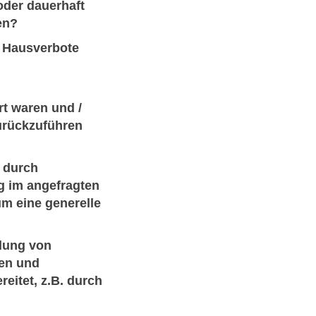
oder dauerhaft
en?
r Hausverbote
rt waren und /
zurückzuführen
 durch
g im angefragten
um eine generelle
ldung von
nen und
eitet, z.B. durch