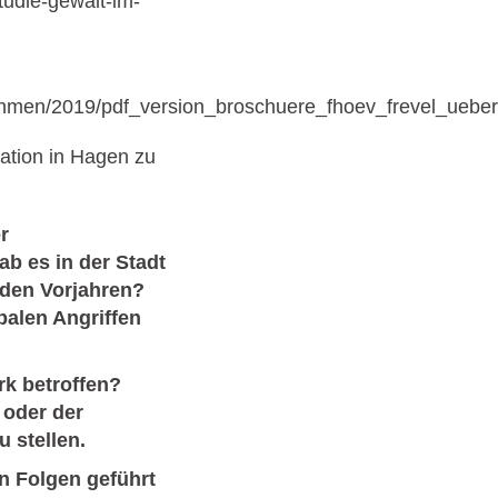
udie-gewalt-im-
nahmen/2019/pdf_version_broschuere_fhoev_frevel_ueber
ation in Hagen zu
r
b es in der Stadt
 den Vorjahren?
balen Angriffen
rk betroffen?
/ oder der
u stellen.
en Folgen geführt