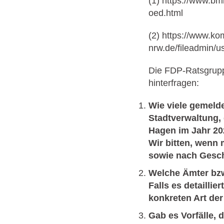
(1)
https://www.bm
oed.htm
l
(2)
https://www.ko
nrw.de/fileadmin/
Die FDP-Ratsgrupp
hinterfragen:
Wie viele gemelde
Stadtverwaltung, 
Hagen im Jahr 20
Wir bitten, wenn 
sowie nach Gesch
Welche Ämter bzw
Falls es detaillie
konkreten Art der 
Gab es Vorfälle, 