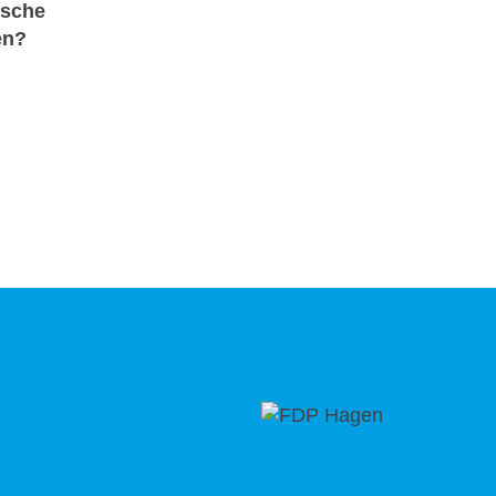
ische
en?