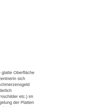
 glatte Oberfläche
entnerin sich
 Schmerzensgeld
derlich
schilder etc.) im
gelung der Platten