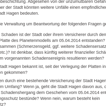
schbeschichtung. Abgesehen von der unzumutbaren Gefahr
r der Stadt könnten weitere Unfälle einen empfindlichen
tadt Hagen bedeuten.
r die Verwaltung um Beantwortung der folgenden Fragen 
e Schaden ist der Stadt oder ihrem Versicherer durch den
 Platte des Planetenmodells am 05.04.2014 entstanden? 
sammen (Schmerzensgeld, ggf. weitere Schadensersat
etc.)? Ist denkbar, dass künftig weiterer finanzieller Schä
em vorgenannten Schadensereignis resultieren werden?
Stadt Hagen bekannt ist, seit der Verlegung der Platten 
llen gekommen?
en durch eine bestehende Versicherung der Stadt Hage
em Umfang? Wenn ja, geht die Stadt Hagen davon aus, d
im Schadenshergang dem Geschehen vom 05.04.2014 en
ungsschutz bestünde? Wenn nein, warum besteht kein
tz?