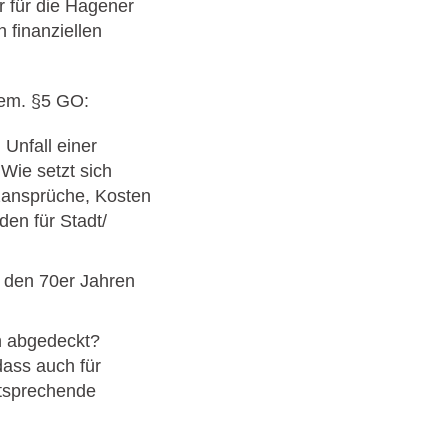
 für die Hagener
 finanziellen
gem. §5 GO:
 Unfall einer
Wie setzt sich
zansprüche, Kosten
den für Stadt/
in den 70er Jahren
n abgedeckt?
ass auch für
tsprechende