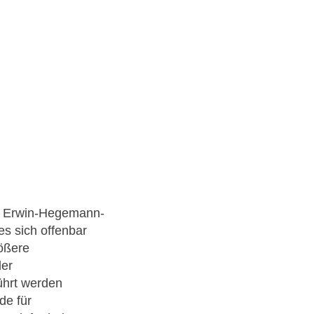
er Erwin-Hegemann-
s sich offenbar
ößere
der
ührt werden
de für