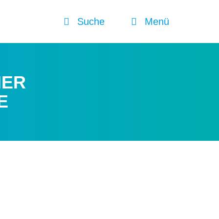
Suche
Menü
IER
E