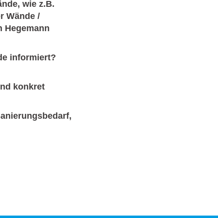
nde, wie z.B.
er Wände /
in Hegemann
de informiert?
nd konkret
anierungsbedarf,